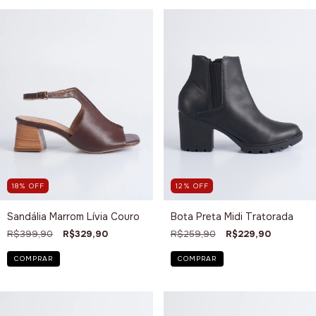
18
%
OFF
12
%
OFF
Sandália Marrom Lívia Couro
Bota Preta Midi Tratorada
R$399,90
R$329,90
R$259,90
R$229,90
COMPRAR
COMPRAR