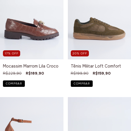
17
%
OFF
20
%
OFF
Mocassim Marrom Lila Croco
Tênis Militar Loft Comfort
R$229,90
R$189,90
R$199,90
R$159,90
COMPRAR
COMPRAR