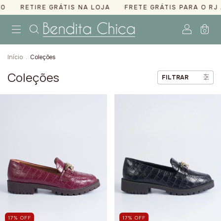
ETIRE GRÁTIS NA LOJA
FRETE GRÁTIS PARA O RJ A PAR
0
Início
.
Coleções
Coleções
FILTRAR
17
%
OFF
17
%
OFF